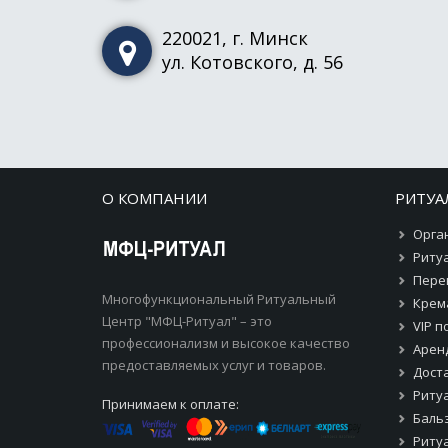
220021, г. Минск
ул. Котовского, д. 56
О КОМПАНИИ
РИТУА
Орга
Риту
Перев
Многофункциональный Ритуальный
Крем
Центр "МФЦ-Ритуал" – это
VIP 
профессионализм и высокое качество
Арен
предоставляемых услуг и товаров.
Доста
Риту
Принимаем к оплате:
Баль
Риту