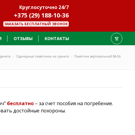
Круглосуточно 24/7
+375 (29) 188-10-36
ЗАКАЗАТЬ БЕСПЛАТНЫЙ ЗВОНОК
И
ОТЗЫВЫ
КОНТАКТЫ
гранита
Одинарные памятники из гранита
Памятник вертикальный ВА-56
юч"
бесплатно
– за счет пособия на погребение.
овать достойные похороны.