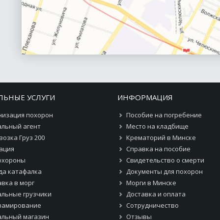
ЛЬНЫЕ УСЛУГИ
ИНФОРМАЦИЯ
низация похорон
Пособие на погребение
альный агент
Место на кладбище
озка Груз 200
Крематорий в Минске
ация
Справка на пособие
похороны
Свидетельство о смерти
да катафалка
Документы для похорон
вка в морг
Морги в Минске
альные грузчики
Доставка и оплата
замирование
Сотрудничество
альный магазин
Отзывы