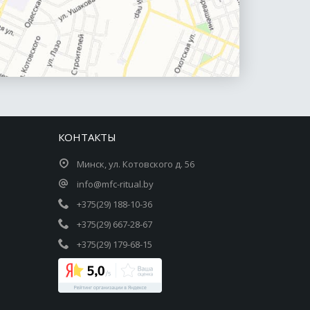
КОНТАКТЫ
Минск, ул. Котовского д. 56
info@mfc-ritual.by
+375(29) 188-10-36
+375(29) 667-28-67
+375(29) 179-68-15